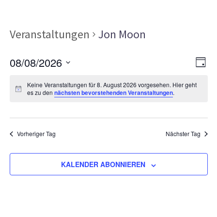
Veranstaltungen
Jon Moon
Ans
Ver
08/08/2026
TAG
Ans
Nav
Datum
Nav
Keine Veranstaltungen für 8. August 2026 vorgesehen. Hier geht
wählen.
es zu den
nächsten bevorstehenden Veranstaltungen
.
Vorheriger Tag
Nächster Tag
KALENDER ABONNIEREN