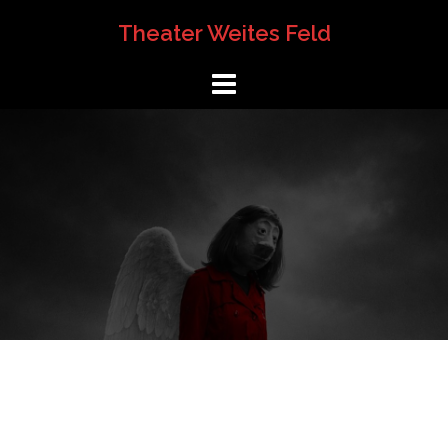
Springe
Theater Weites Feld
zum
Inhalt