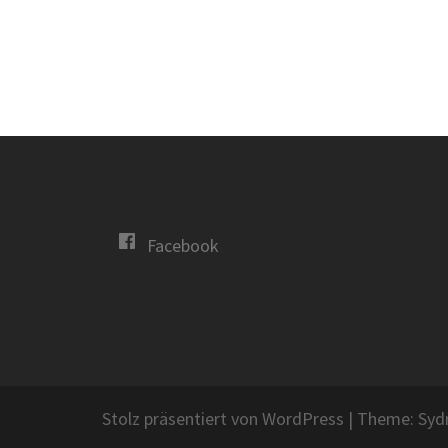
Facebook
Stolz präsentiert von WordPress
|
Theme:
Syd