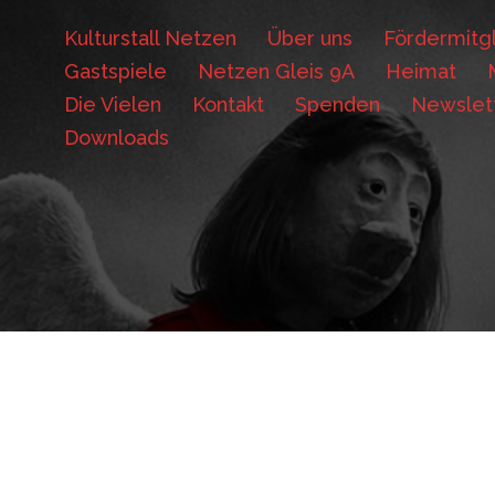
Kulturstall Netzen
Über uns
Fördermitgl
Gastspiele
Netzen Gleis 9A
Heimat
Die Vielen
Kontakt
Spenden
Newslet
Downloads