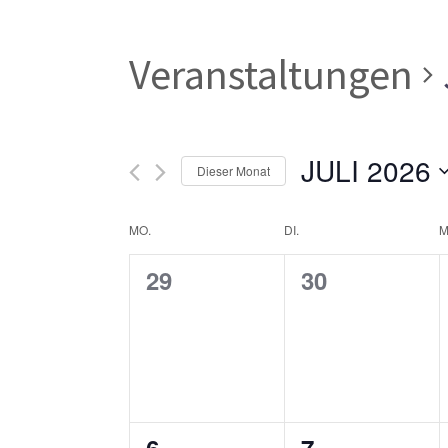
Veranstaltungen
JULI 2026
Dieser Monat
Datum
Kalender
MO.
DI.
M
wählen.
0
0
29
30
von
Veranstaltungen,
Veranstaltun
Veranstaltungen
0
0