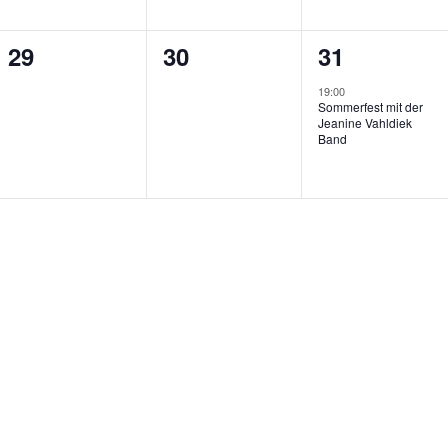
0
0
1
29
30
31
gen,
Veranstaltungen,
Veranstaltungen,
Veranstaltu
19:00
Sommerfest mit der
Jeanine Vahldiek
Band