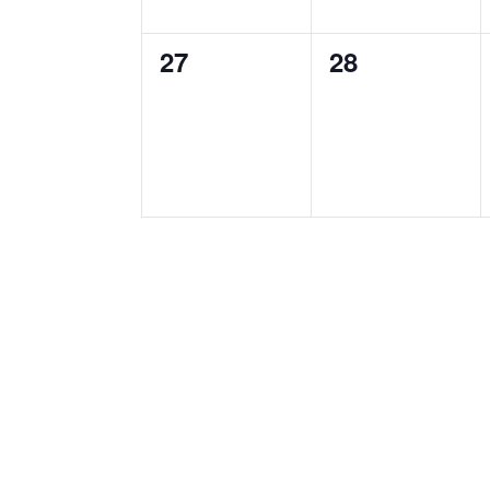
0
0
27
28
Veranstaltungen,
Veranstaltun