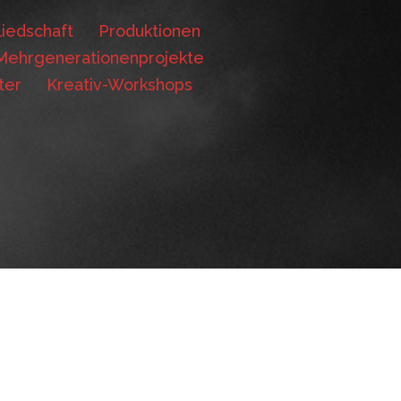
iedschaft
Produktionen
Mehrgenerationenprojekte
ter
Kreativ-Workshops