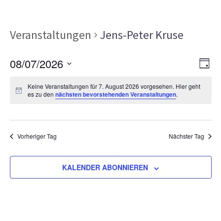
Veranstaltungen
Jens-Peter Kruse
Ans
Ver
08/07/2026
TAG
Ans
Nav
Datum
Nav
Keine Veranstaltungen für 7. August 2026 vorgesehen. Hier geht
wählen.
es zu den
nächsten bevorstehenden Veranstaltungen
.
Vorheriger Tag
Nächster Tag
KALENDER ABONNIEREN