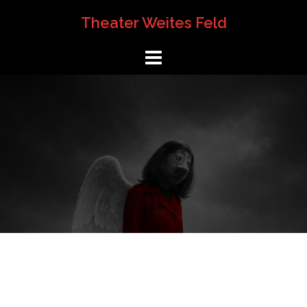
Springe
Theater Weites Feld
zum
Inhalt