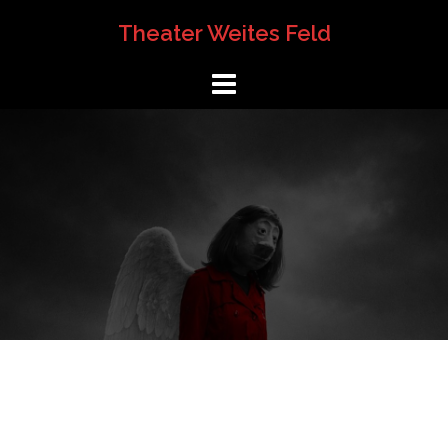
Springe
Theater Weites Feld
zum
Inhalt