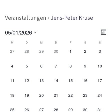
Veranstaltungen
Jens-Peter Kruse
Ans
Ver
05/01/2026
MON
Ans
Nav
Datum
Kalender
Nav
M
D
M
D
F
S
S
wählen.
von
0
0
0
0
0
0
0
27
28
29
30
1
2
3
VERANSTALTUNGEN,
VERANSTALTUNGEN,
VERANSTALTUNGEN,
VERANSTALTUNGEN,
VERANSTALTUNGEN,
VERANSTALT
VERAN
Veranstaltungen
0
0
0
0
0
0
0
4
5
6
7
8
9
10
VERANSTALTUNGEN,
VERANSTALTUNGEN,
VERANSTALTUNGEN,
VERANSTALTUNGEN,
VERANSTALTUNGEN,
VERANSTALT
VERAN
0
0
0
0
0
0
0
11
12
13
14
15
16
17
VERANSTALTUNGEN,
VERANSTALTUNGEN,
VERANSTALTUNGEN,
VERANSTALTUNGEN,
VERANSTALTUNGEN,
VERANSTALTU
VERAN
0
0
0
0
0
0
0
18
19
20
21
22
23
24
VERANSTALTUNGEN,
VERANSTALTUNGEN,
VERANSTALTUNGEN,
VERANSTALTUNGEN,
VERANSTALTUNGEN,
VERANSTALTU
VERAN
0
0
0
0
0
0
0
25
26
27
28
29
30
31