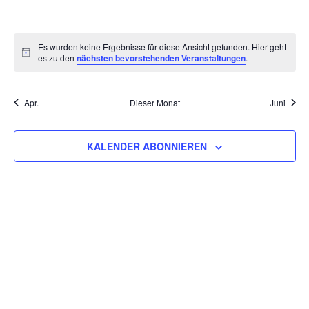
VERANSTALTUNGEN,
VERANSTALTUNGEN,
VERANSTALTUNGEN,
VERANSTALTUNGEN,
VERANSTALTUNGEN,
VERANSTALTU
VERAN
Es wurden keine Ergebnisse für diese Ansicht gefunden. Hier geht
es zu den
nächsten bevorstehenden Veranstaltungen
.
Apr.
Dieser Monat
Juni
KALENDER ABONNIEREN