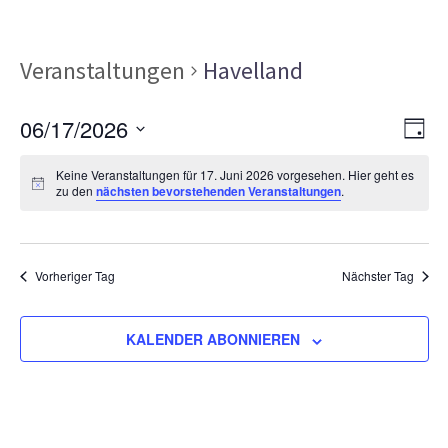
Veranstaltungen
Havelland
Ans
Ver
06/17/2026
TAG
Ans
Nav
Datum
Nav
Keine Veranstaltungen für 17. Juni 2026 vorgesehen. Hier geht es
wählen.
zu den
nächsten bevorstehenden Veranstaltungen
.
Vorheriger Tag
Nächster Tag
KALENDER ABONNIEREN