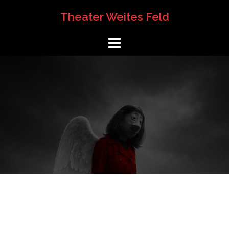
Springe
Theater Weites Feld
zum
Inhalt