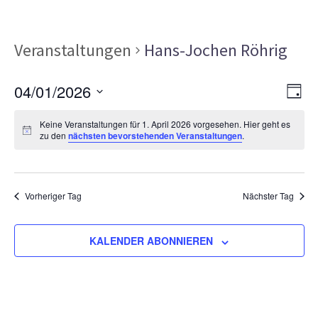
Veranstaltungen
Hans-Jochen Röhrig
Ans
Ver
04/01/2026
TAG
Ans
Nav
Datum
Nav
Keine Veranstaltungen für 1. April 2026 vorgesehen. Hier geht es
wählen.
zu den
nächsten bevorstehenden Veranstaltungen
.
Vorheriger Tag
Nächster Tag
KALENDER ABONNIEREN