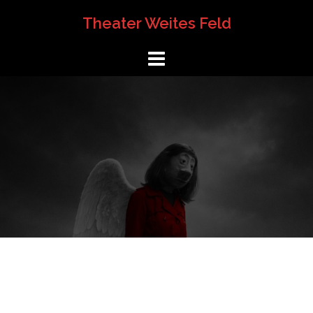
Springe
Theater Weites Feld
zum
Inhalt