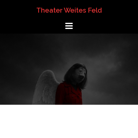
Springe
Theater Weites Feld
zum
Inhalt