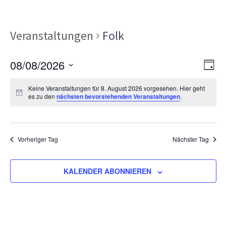
Veranstaltungen
Folk
Ans
Ver
08/08/2026
TAG
Ans
Nav
Datum
Nav
Keine Veranstaltungen für 8. August 2026 vorgesehen. Hier geht
wählen.
es zu den
nächsten bevorstehenden Veranstaltungen
.
Vorheriger Tag
Nächster Tag
KALENDER ABONNIEREN