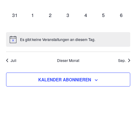
VERANSTALTUNGEN,
VERANSTALTUNGEN,
VERANSTALTUNGEN,
VERANSTALTUNGEN,
VERANSTALTUNGEN,
VERANSTALTU
VERAN
0
0
0
0
0
0
0
31
1
2
3
4
5
6
VERANSTALTUNGEN,
VERANSTALTUNGEN,
VERANSTALTUNGEN,
VERANSTALTUNGEN,
VERANSTALTUNGEN,
VERANSTALT
VERAN
Es gibt keine Veranstaltungen an diesem Tag.
Juli
Dieser Monat
Sep.
KALENDER ABONNIEREN