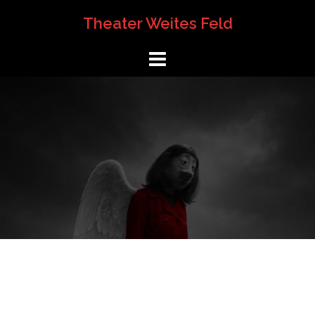
Springe
Theater Weites Feld
zum
Inhalt