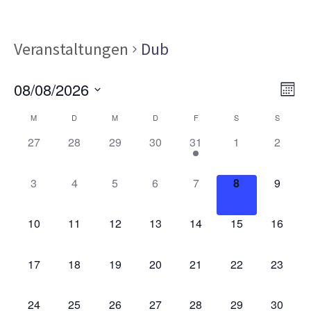
Veranstaltungen
Dub
Ans
Ver
08/08/2026
MON
Ans
Nav
Datum
Kalender
Nav
M
D
M
D
F
S
S
wählen.
von
0
0
0
0
1
0
0
27
28
29
30
31
1
2
VERANSTALTUNGEN,
VERANSTALTUNGEN,
VERANSTALTUNGEN,
VERANSTALTUNGEN,
VERANSTALTUNG,
VERANSTALT
VERAN
Veranstaltungen
0
0
0
0
0
0
0
3
4
5
6
7
8
9
VERANSTALTUNGEN,
VERANSTALTUNGEN,
VERANSTALTUNGEN,
VERANSTALTUNGEN,
VERANSTALTUNGEN,
VERANSTALT
VERAN
0
0
0
0
0
0
0
10
11
12
13
14
15
16
VERANSTALTUNGEN,
VERANSTALTUNGEN,
VERANSTALTUNGEN,
VERANSTALTUNGEN,
VERANSTALTUNGEN,
VERANSTALTU
VERAN
0
0
0
0
0
0
0
17
18
19
20
21
22
23
VERANSTALTUNGEN,
VERANSTALTUNGEN,
VERANSTALTUNGEN,
VERANSTALTUNGEN,
VERANSTALTUNGEN,
VERANSTALTU
VERAN
0
0
0
0
0
0
0
24
25
26
27
28
29
30