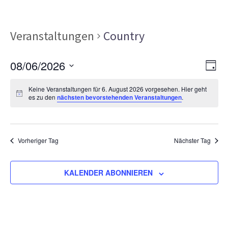
Veranstaltungen
Country
Ans
Ver
08/06/2026
TAG
Ans
Nav
Datum
Nav
Keine Veranstaltungen für 6. August 2026 vorgesehen. Hier geht
wählen.
es zu den
nächsten bevorstehenden Veranstaltungen
.
Vorheriger Tag
Nächster Tag
KALENDER ABONNIEREN