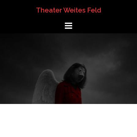
Springe
Theater Weites Feld
zum
Inhalt