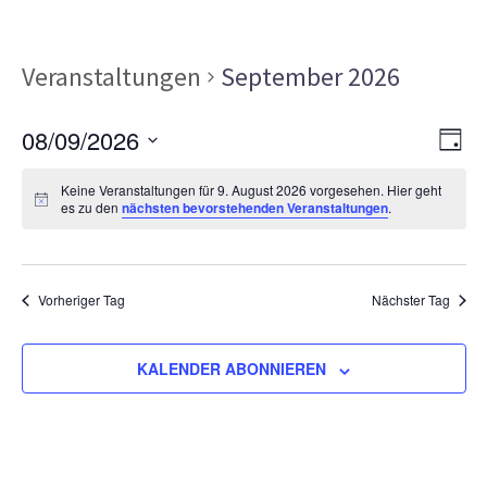
Veranstaltungen
September 2026
Ans
Ver
08/09/2026
TAG
Ans
Nav
Datum
Nav
Keine Veranstaltungen für 9. August 2026 vorgesehen. Hier geht
wählen.
es zu den
nächsten bevorstehenden Veranstaltungen
.
Vorheriger Tag
Nächster Tag
KALENDER ABONNIEREN