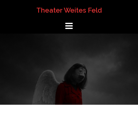
Springe
Theater Weites Feld
zum
Inhalt