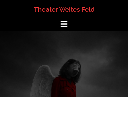
Springe
Theater Weites Feld
zum
Inhalt