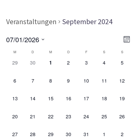
Veranstaltungen
September 2024
Ans
Ver
07/01/2026
MON
Ans
Nav
Datum
Kalender
Nav
M
D
M
D
F
S
S
wählen.
von
0
0
0
0
0
0
0
29
30
1
2
3
4
5
VERANSTALTUNGEN,
VERANSTALTUNGEN,
VERANSTALTUNGEN,
VERANSTALTUNGEN,
VERANSTALTUNGEN,
VERANSTALT
VERAN
Veranstaltungen
0
0
0
0
0
0
0
6
7
8
9
10
11
12
VERANSTALTUNGEN,
VERANSTALTUNGEN,
VERANSTALTUNGEN,
VERANSTALTUNGEN,
VERANSTALTUNGEN,
VERANSTALTU
VERAN
0
0
0
0
0
0
0
13
14
15
16
17
18
19
VERANSTALTUNGEN,
VERANSTALTUNGEN,
VERANSTALTUNGEN,
VERANSTALTUNGEN,
VERANSTALTUNGEN,
VERANSTALTU
VERAN
0
0
0
0
0
0
0
20
21
22
23
24
25
26
VERANSTALTUNGEN,
VERANSTALTUNGEN,
VERANSTALTUNGEN,
VERANSTALTUNGEN,
VERANSTALTUNGEN,
VERANSTALTU
VERAN
0
0
0
0
0
0
0
27
28
29
30
31
1
2