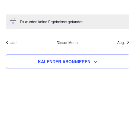
VERANSTALTUNGEN,
VERANSTALTUNGEN,
VERANSTALTUNGEN,
VERANSTALTUNGEN,
VERANSTALTUNGEN,
VERANSTALT
VERAN
Es wurden keine Ergebnisse gefunden.
Juni
Dieser Monat
Aug.
KALENDER ABONNIEREN