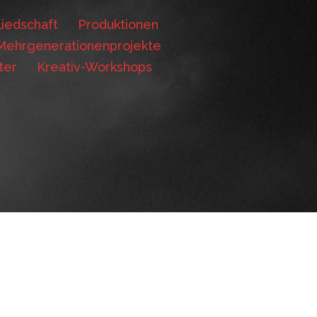
iedschaft
Produktionen
Mehrgenerationenprojekte
ter
Kreativ-Workshops