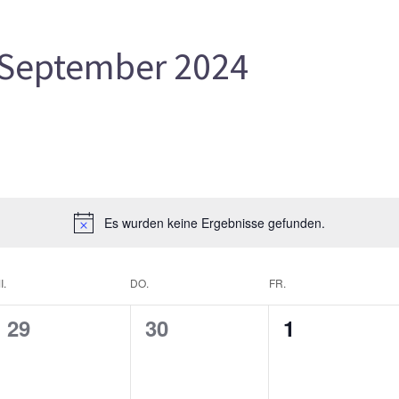
September 2024
Es wurden keine Ergebnisse gefunden.
I.
DO.
FR.
0
0
0
29
30
1
gen,
Veranstaltungen,
Veranstaltungen,
Veranstalt