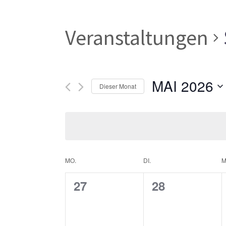
Veranstaltungen
MAI 2026
Dieser Monat
Datum
wählen.
Kalender
MO.
DI.
M
0
0
27
28
von
Veranstaltungen,
Veranstaltun
Veranstaltungen