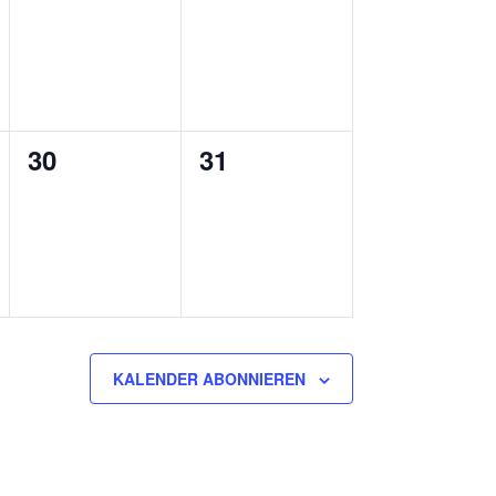
ungen,
Veranstaltungen,
Veranstaltungen,
0
0
30
31
ungen,
Veranstaltungen,
Veranstaltungen,
KALENDER ABONNIEREN