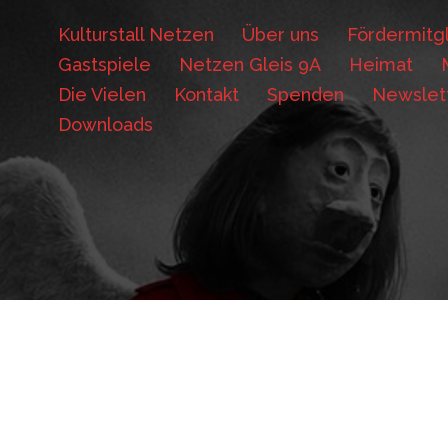
Kulturstall Netzen
Über uns
Fördermitgl
Gastspiele
Netzen Gleis 9A
Heimat
Die Vielen
Kontakt
Spenden
Newslet
Downloads