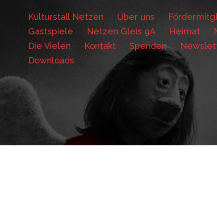
Kulturstall Netzen
Über uns
Fördermitgl
Gastspiele
Netzen Gleis 9A
Heimat
Die Vielen
Kontakt
Spenden
Newslet
Downloads