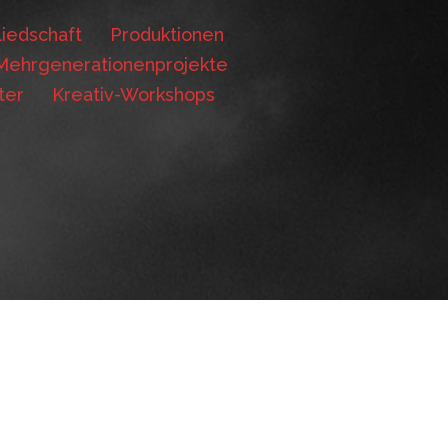
iedschaft
Produktionen
Mehrgenerationenprojekte
ter
Kreativ-Workshops