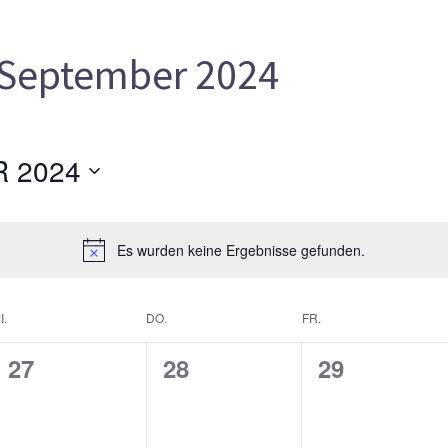
September 2024
 2024
Es wurden keine Ergebnisse gefunden.
I.
DO.
FR.
0
0
0
27
28
29
gen,
Veranstaltungen,
Veranstaltungen,
Veranstalt