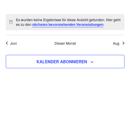
VERANSTALTUNGEN,
VERANSTALTUNGEN,
VERANSTALTUNGEN,
VERANSTALTUNGEN,
VERANSTALTUNGEN,
VERANSTALT
VERAN
Es wurden keine Ergebnisse für diese Ansicht gefunden. Hier geht
es zu den
nächsten bevorstehenden Veranstaltungen
.
Juni
Dieser Monat
Aug.
KALENDER ABONNIEREN