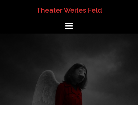
Springe
Theater Weites Feld
zum
Inhalt