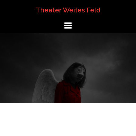
Springe
Theater Weites Feld
zum
Inhalt