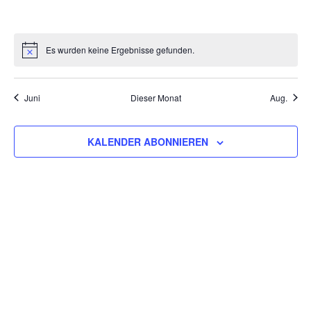
VERANSTALTUNGEN,
VERANSTALTUNGEN,
VERANSTALTUNGEN,
VERANSTALTUNGEN,
VERANSTALTUNGEN,
VERANSTALT
VERAN
Es wurden keine Ergebnisse gefunden.
Juni
Dieser Monat
Aug.
KALENDER ABONNIEREN