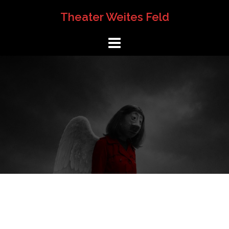
Springe
Theater Weites Feld
zum
Inhalt