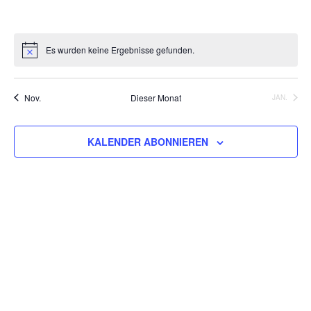
VERANSTALTUNGEN,
VERANSTALTUNGEN,
VERANSTALTUNGEN,
VERANSTALTUNGEN,
VERANSTALTUNGEN,
VERANSTALT
VERAN
Es wurden keine Ergebnisse gefunden.
Nov.
Dieser Monat
JAN.
KALENDER ABONNIEREN