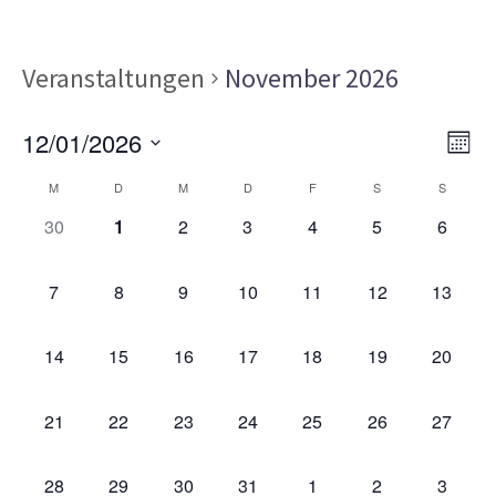
Veranstaltungen
November 2026
Ans
Ver
12/01/2026
MON
Ans
Nav
Datum
Kalender
Nav
M
D
M
D
F
S
S
wählen.
von
0
0
0
0
0
0
0
30
1
2
3
4
5
6
VERANSTALTUNGEN,
VERANSTALTUNGEN,
VERANSTALTUNGEN,
VERANSTALTUNGEN,
VERANSTALTUNGEN,
VERANSTALT
VERAN
Veranstaltungen
0
0
0
0
0
0
0
7
8
9
10
11
12
13
VERANSTALTUNGEN,
VERANSTALTUNGEN,
VERANSTALTUNGEN,
VERANSTALTUNGEN,
VERANSTALTUNGEN,
VERANSTALTU
VERAN
0
0
0
0
0
0
0
14
15
16
17
18
19
20
VERANSTALTUNGEN,
VERANSTALTUNGEN,
VERANSTALTUNGEN,
VERANSTALTUNGEN,
VERANSTALTUNGEN,
VERANSTALTU
VERAN
0
0
0
0
0
0
0
21
22
23
24
25
26
27
VERANSTALTUNGEN,
VERANSTALTUNGEN,
VERANSTALTUNGEN,
VERANSTALTUNGEN,
VERANSTALTUNGEN,
VERANSTALTU
VERAN
0
0
0
0
0
0
0
28
29
30
31
1
2
3