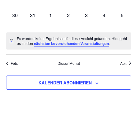
VERANSTALTUNGEN,
VERANSTALTUNGEN,
VERANSTALTUNGEN,
VERANSTALTUNGEN,
VERANSTALTUNGEN,
VERANSTALTU
VERAN
0
0
0
0
0
0
0
30
31
1
2
3
4
5
VERANSTALTUNGEN,
VERANSTALTUNGEN,
VERANSTALTUNGEN,
VERANSTALTUNGEN,
VERANSTALTUNGEN,
VERANSTALT
VERAN
Es wurden keine Ergebnisse für diese Ansicht gefunden. Hier geht
es zu den
nächsten bevorstehenden Veranstaltungen
.
Feb.
Dieser Monat
Apr.
KALENDER ABONNIEREN