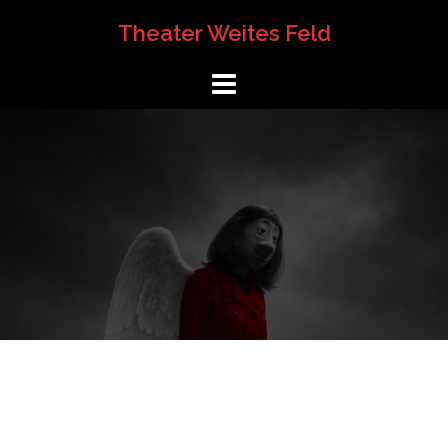
Springe
Theater Weites Feld
zum
Inhalt