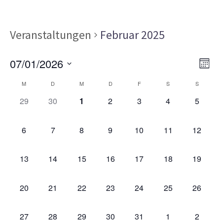
Veranstaltungen
Februar 2025
Ans
Ver
07/01/2026
MON
Ans
Nav
Datum
Kalender
Nav
M
D
M
D
F
S
S
wählen.
von
0
0
0
0
0
0
0
29
30
1
2
3
4
5
VERANSTALTUNGEN,
VERANSTALTUNGEN,
VERANSTALTUNGEN,
VERANSTALTUNGEN,
VERANSTALTUNGEN,
VERANSTALT
VERAN
Veranstaltungen
0
0
0
0
0
0
0
6
7
8
9
10
11
12
VERANSTALTUNGEN,
VERANSTALTUNGEN,
VERANSTALTUNGEN,
VERANSTALTUNGEN,
VERANSTALTUNGEN,
VERANSTALTU
VERAN
0
0
0
0
0
0
0
13
14
15
16
17
18
19
VERANSTALTUNGEN,
VERANSTALTUNGEN,
VERANSTALTUNGEN,
VERANSTALTUNGEN,
VERANSTALTUNGEN,
VERANSTALTU
VERAN
0
0
0
0
0
0
0
20
21
22
23
24
25
26
VERANSTALTUNGEN,
VERANSTALTUNGEN,
VERANSTALTUNGEN,
VERANSTALTUNGEN,
VERANSTALTUNGEN,
VERANSTALTU
VERAN
0
0
0
0
0
0
0
27
28
29
30
31
1
2