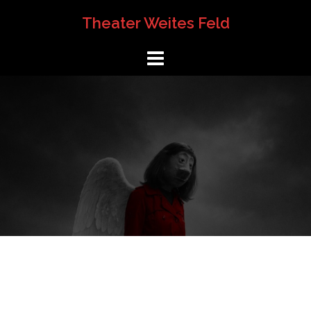
Springe
Theater Weites Feld
zum
Inhalt