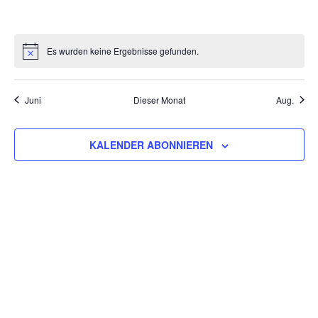
VERANSTALTUNGEN,
VERANSTALTUNGEN,
VERANSTALTUNGEN,
VERANSTALTUNGEN,
VERANSTALTUNGEN,
VERANSTALT
VERAN
Es wurden keine Ergebnisse gefunden.
Juni
Dieser Monat
Aug.
KALENDER ABONNIEREN