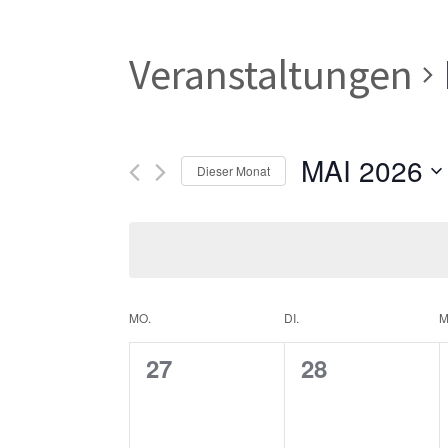
Veranstaltungen
MAI 2026
Dieser Monat
Datum
wählen.
Kalender
MO.
DI.
M
0
0
27
28
von
Veranstaltungen,
Veranstaltun
Veranstaltungen