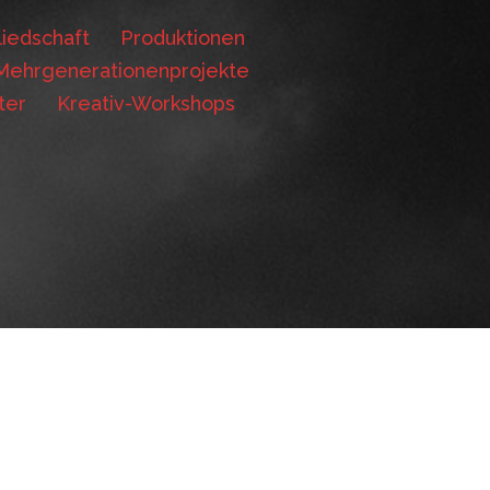
iedschaft
Produktionen
Mehrgenerationenprojekte
ter
Kreativ-Workshops