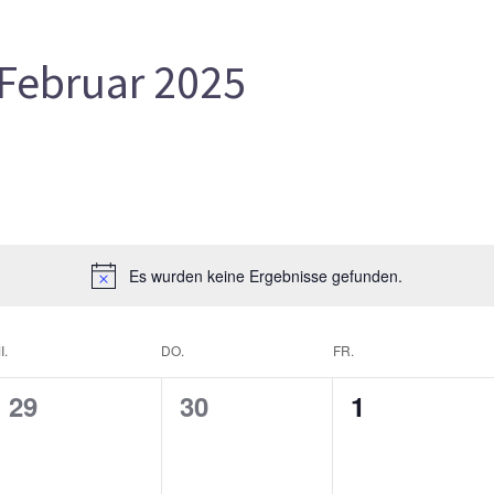
Februar 2025
Es wurden keine Ergebnisse gefunden.
I.
DO.
FR.
0
0
0
29
30
1
gen,
Veranstaltungen,
Veranstaltungen,
Veranstalt