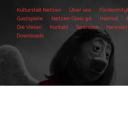
Kulturstall Netzen
Über uns
Fördermitgl
Gastspiele
Netzen Gleis 9A
Heimat
Die Vielen
Kontakt
Spenden
Newslet
Downloads