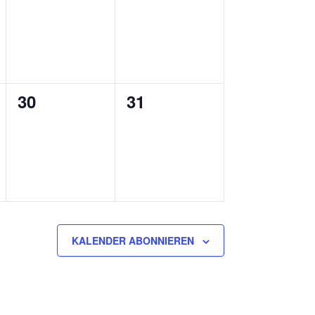
ungen,
Veranstaltungen,
Veranstaltungen,
0
0
30
31
ungen,
Veranstaltungen,
Veranstaltungen,
KALENDER ABONNIEREN