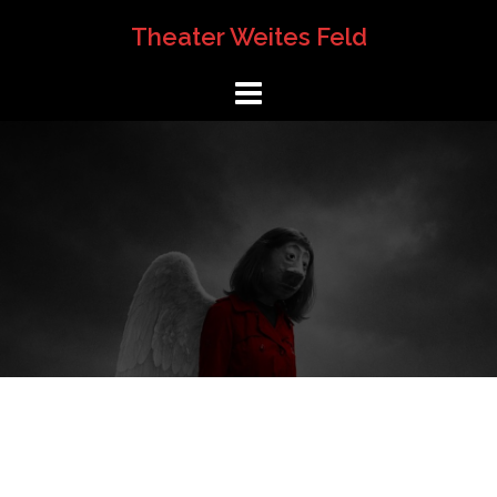
Springe
Theater Weites Feld
zum
Inhalt