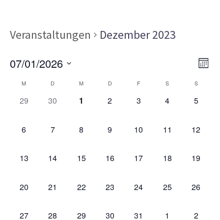
Veranstaltungen
Dezember 2023
Ans
Ver
07/01/2026
MON
Ans
Nav
Datum
Kalender
Nav
M
D
M
D
F
S
S
wählen.
von
0
0
0
0
0
0
0
29
30
1
2
3
4
5
VERANSTALTUNGEN,
VERANSTALTUNGEN,
VERANSTALTUNGEN,
VERANSTALTUNGEN,
VERANSTALTUNGEN,
VERANSTALT
VERAN
Veranstaltungen
0
0
0
0
0
0
0
6
7
8
9
10
11
12
VERANSTALTUNGEN,
VERANSTALTUNGEN,
VERANSTALTUNGEN,
VERANSTALTUNGEN,
VERANSTALTUNGEN,
VERANSTALTU
VERAN
0
0
0
0
0
0
0
13
14
15
16
17
18
19
VERANSTALTUNGEN,
VERANSTALTUNGEN,
VERANSTALTUNGEN,
VERANSTALTUNGEN,
VERANSTALTUNGEN,
VERANSTALTU
VERAN
0
0
0
0
0
0
0
20
21
22
23
24
25
26
VERANSTALTUNGEN,
VERANSTALTUNGEN,
VERANSTALTUNGEN,
VERANSTALTUNGEN,
VERANSTALTUNGEN,
VERANSTALTU
VERAN
0
0
0
0
0
0
0
27
28
29
30
31
1
2