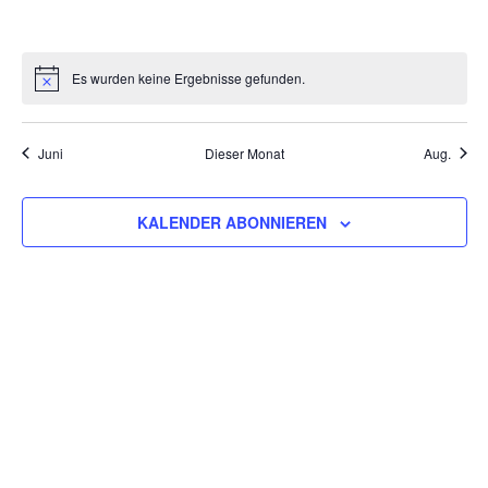
VERANSTALTUNGEN,
VERANSTALTUNGEN,
VERANSTALTUNGEN,
VERANSTALTUNGEN,
VERANSTALTUNGEN,
VERANSTALT
VERAN
Es wurden keine Ergebnisse gefunden.
Juni
Dieser Monat
Aug.
KALENDER ABONNIEREN