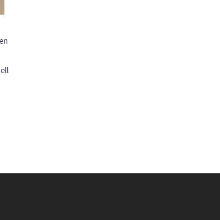
gen
ell