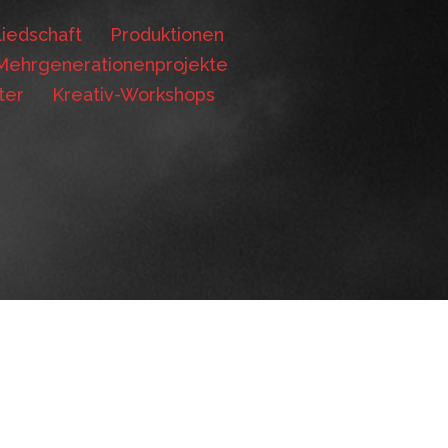
iedschaft
Produktionen
Mehrgenerationenprojekte
ter
Kreativ-Workshops