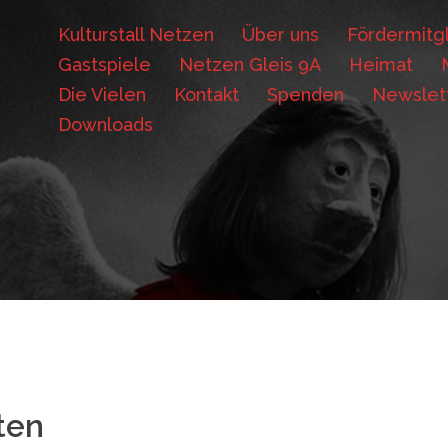
Kulturstall Netzen
Über uns
Fördermitgl
Gastspiele
Netzen Gleis 9A
Heimat
Die Vielen
Kontakt
Spenden
Newslet
Downloads
ten