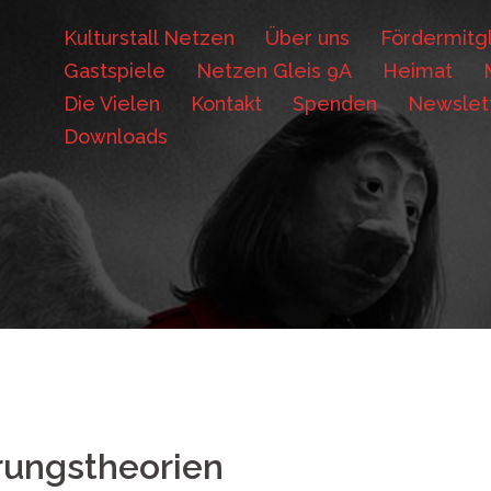
Kulturstall Netzen
Über uns
Fördermitgl
Gastspiele
Netzen Gleis 9A
Heimat
Die Vielen
Kontakt
Spenden
Newslet
Downloads
ungstheorien