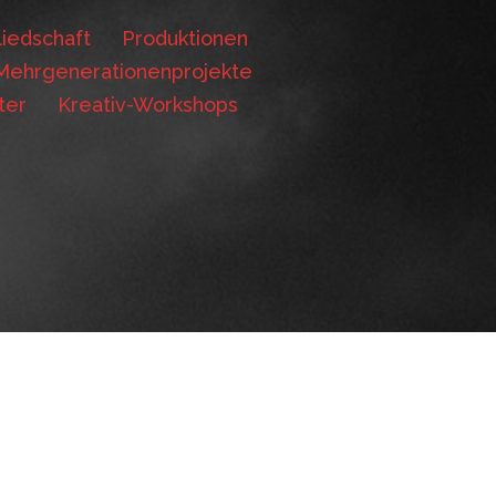
iedschaft
Produktionen
Mehrgenerationenprojekte
ter
Kreativ-Workshops