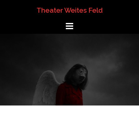
Springe
Theater Weites Feld
zum
Inhalt