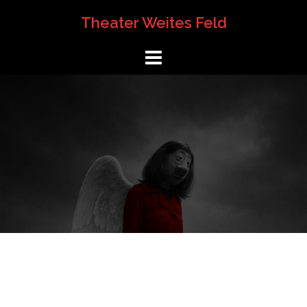
Springe
Theater Weites Feld
zum
Inhalt