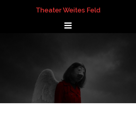
Springe
Theater Weites Feld
zum
Inhalt