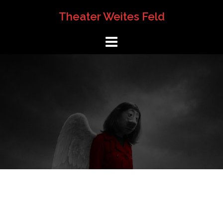
Springe
Theater Weites Feld
zum
Inhalt