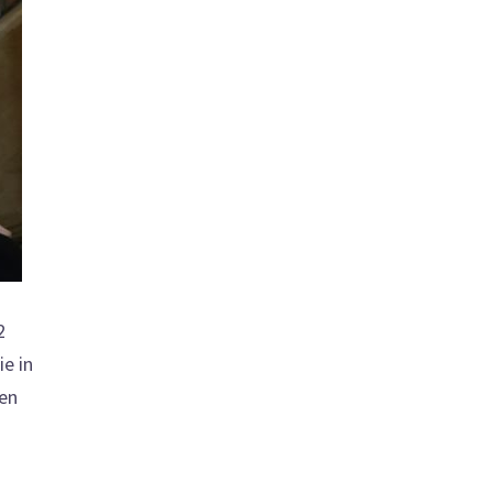
2
ie in
hen