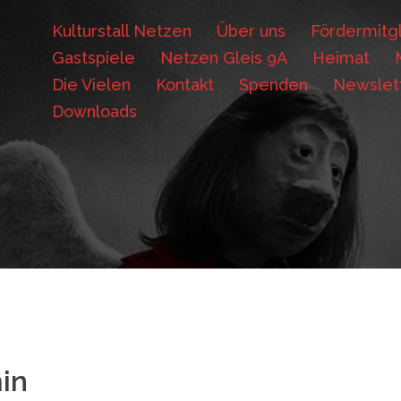
Kulturstall Netzen
Über uns
Fördermitgl
Gastspiele
Netzen Gleis 9A
Heimat
Die Vielen
Kontakt
Spenden
Newslet
Downloads
in