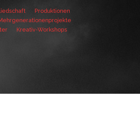
iedschaft
Produktionen
Mehrgenerationenprojekte
ter
Kreativ-Workshops