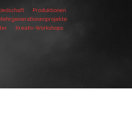
iedschaft
Produktionen
Mehrgenerationenprojekte
ter
Kreativ-Workshops