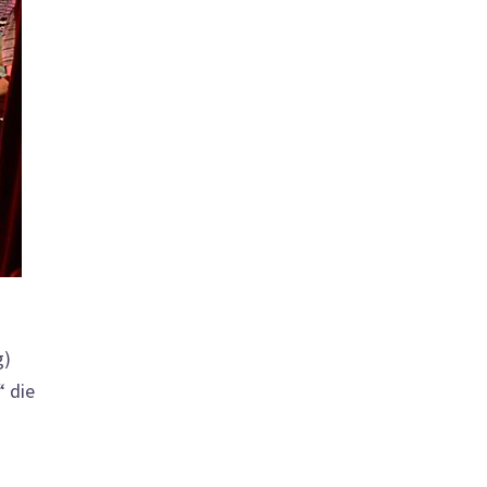
g)
“ die