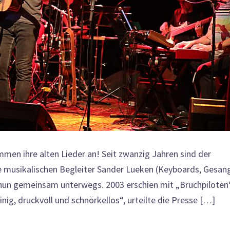
 ihre alten Lieder an! Seit zwanzig Jahren sind der
e musikalischen Begleiter Sander Lueken (Keyboards, Gesan
 nun gemeinsam unterwegs. 2003 erschien mit „Bruchpiloten
g, druckvoll und schnörkellos“, urteilte die Presse […]