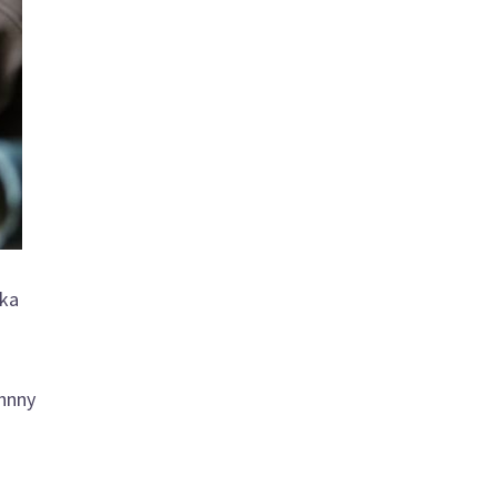
ska
ohnny