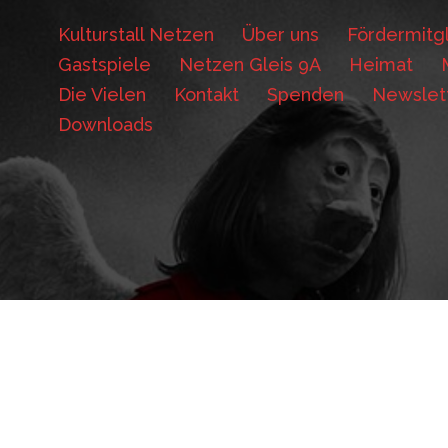
Kulturstall Netzen
Über uns
Fördermitgl
Gastspiele
Netzen Gleis 9A
Heimat
Die Vielen
Kontakt
Spenden
Newslet
Downloads