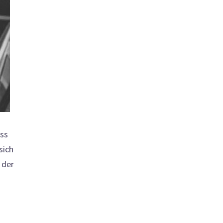
ass
sich
 der