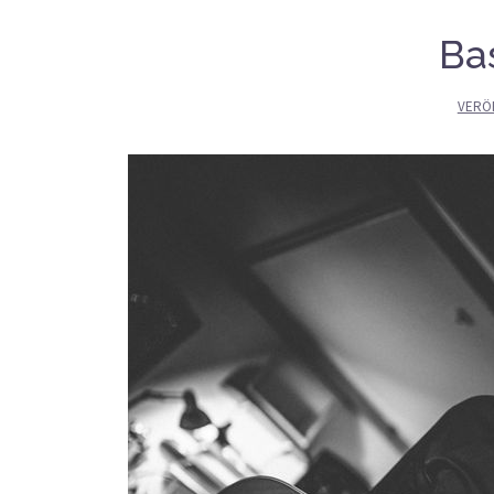
Ba
VERÖ