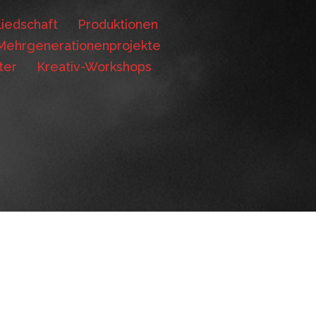
iedschaft
Produktionen
Mehrgenerationenprojekte
ter
Kreativ-Workshops