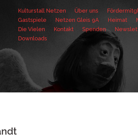
Kulturstall Netzen
Über uns
Fördermitgl
Gastspiele
Netzen Gleis 9A
Heimat
Die Vielen
Kontakt
Spenden
Newslet
Downloads
andt