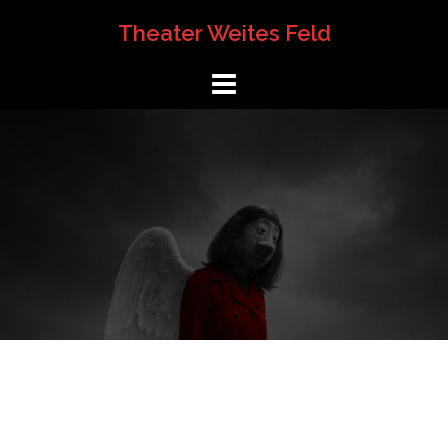
Springe
Theater Weites Feld
zum
Inhalt