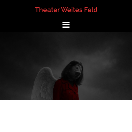
Springe
Theater Weites Feld
zum
Inhalt