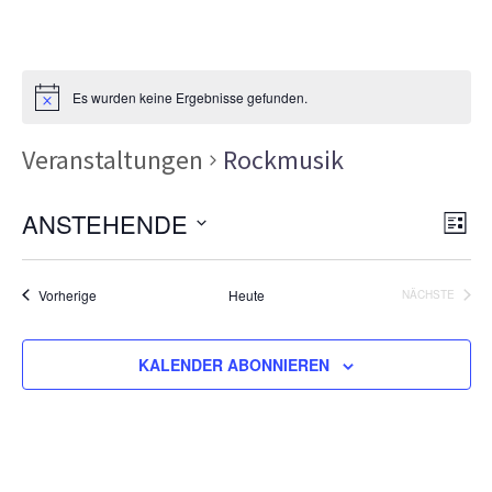
Es wurden keine Ergebnisse gefunden.
Veranstaltungen
Rockmusik
Ans
Ver
ANSTEHENDE
LISTE
Ans
Nav
Datum
Nav
wählen.
Veranstaltungen
Vorherige
Heute
NÄCHSTE
VERANSTA
KALENDER ABONNIEREN