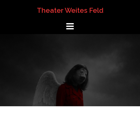
Springe
Theater Weites Feld
zum
Inhalt