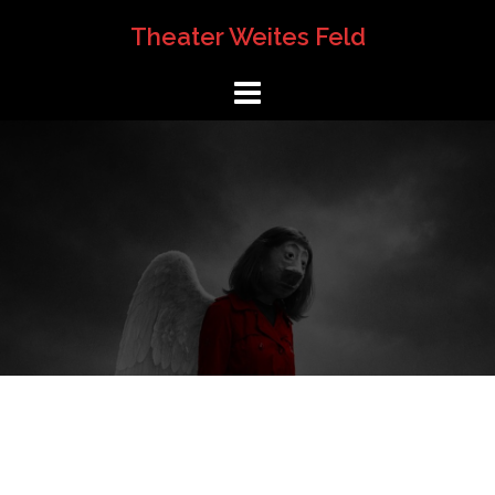
Springe
Theater Weites Feld
zum
Inhalt