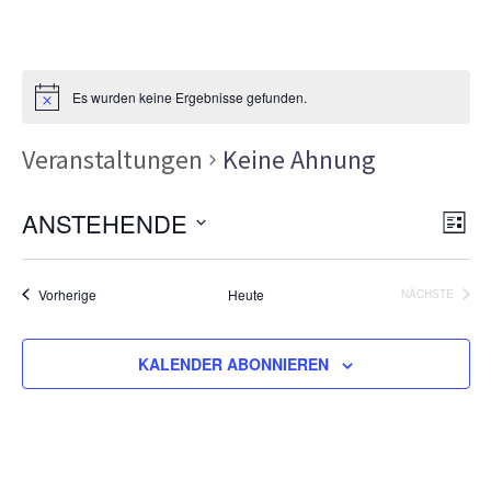
Es wurden keine Ergebnisse gefunden.
Veranstaltungen
Keine Ahnung
Ans
Ver
ANSTEHENDE
LISTE
Ans
Nav
Datum
Nav
wählen.
Veranstaltungen
Vorherige
Heute
NÄCHSTE
VERANSTA
KALENDER ABONNIEREN