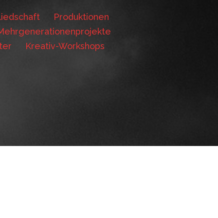
iedschaft
Produktionen
Mehrgenerationenprojekte
ter
Kreativ-Workshops