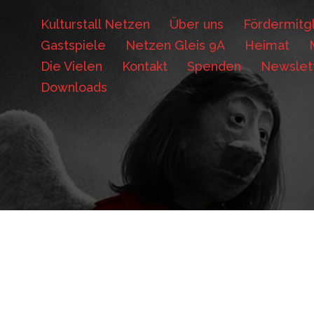
Kulturstall Netzen
Über uns
Fördermitgl
Gastspiele
Netzen Gleis 9A
Heimat
Die Vielen
Kontakt
Spenden
Newslet
Downloads