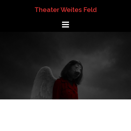
Springe
Theater Weites Feld
zum
Inhalt