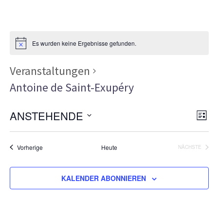
Es wurden keine Ergebnisse gefunden.
Veranstaltungen
Antoine de Saint-Exupéry
Ans
Ver
ANSTEHENDE
LISTE
Ans
Nav
Datum
Nav
wählen.
Veranstaltungen
Vorherige
Heute
NÄCHSTE
VERANSTA
KALENDER ABONNIEREN