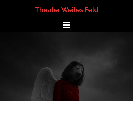
Springe
Theater Weites Feld
zum
Inhalt