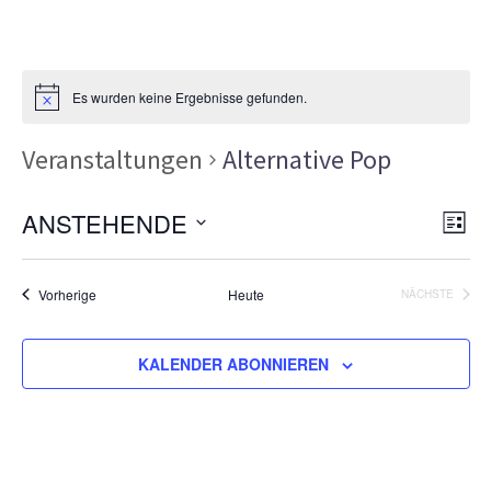
Es wurden keine Ergebnisse gefunden.
Veranstaltungen
Alternative Pop
Ans
Ver
ANSTEHENDE
LISTE
Ans
Nav
Datum
Nav
wählen.
Veranstaltungen
Vorherige
Heute
NÄCHSTE
VERANSTA
KALENDER ABONNIEREN