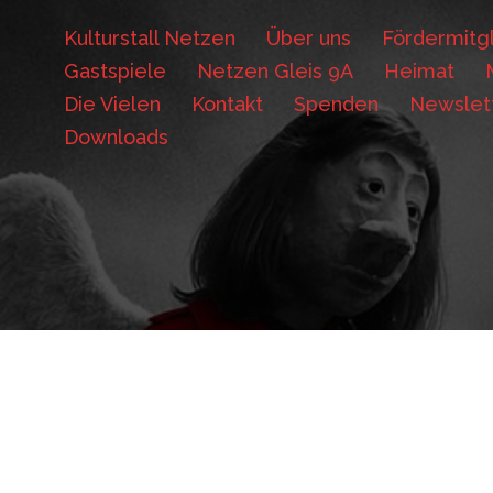
Kulturstall Netzen
Über uns
Fördermitgl
Gastspiele
Netzen Gleis 9A
Heimat
Die Vielen
Kontakt
Spenden
Newslet
Downloads