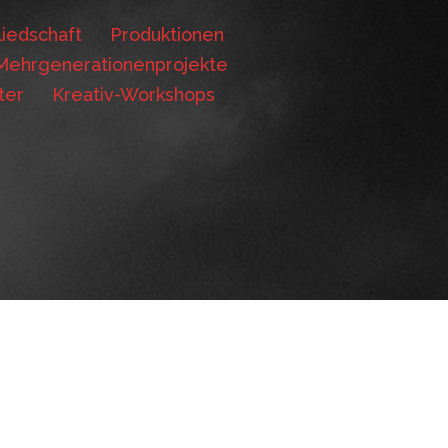
iedschaft
Produktionen
Mehrgenerationenprojekte
ter
Kreativ-Workshops