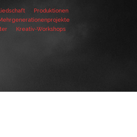
iedschaft
Produktionen
Mehrgenerationenprojekte
ter
Kreativ-Workshops