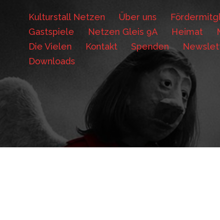
Kulturstall Netzen
Über uns
Fördermitgl
Gastspiele
Netzen Gleis 9A
Heimat
Die Vielen
Kontakt
Spenden
Newslet
Downloads