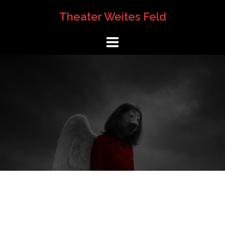
Springe
Theater Weites Feld
zum
Inhalt