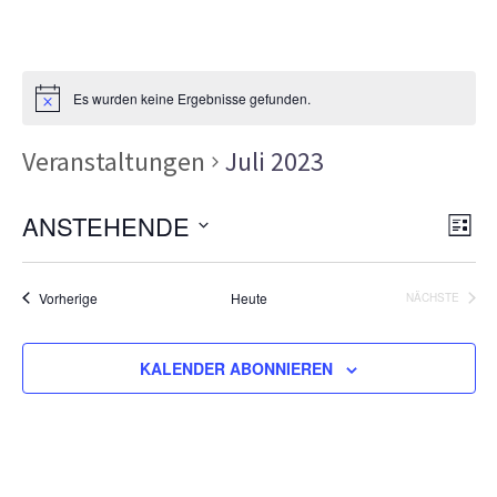
Es wurden keine Ergebnisse gefunden.
Veranstaltungen
Juli 2023
Ans
Ver
ANSTEHENDE
LISTE
Ans
Nav
Datum
Nav
wählen.
Veranstaltungen
Vorherige
Heute
NÄCHSTE
VERANSTA
KALENDER ABONNIEREN