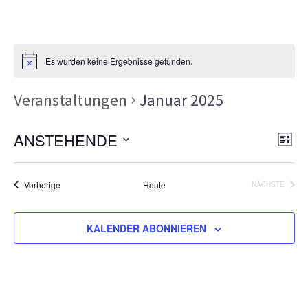
Es wurden keine Ergebnisse gefunden.
Veranstaltungen
Januar 2025
Ans
Ver
ANSTEHENDE
LISTE
Ans
Nav
Datum
Nav
wählen.
Veranstaltungen
Vorherige
Heute
NÄCHSTE
VERANSTA
KALENDER ABONNIEREN