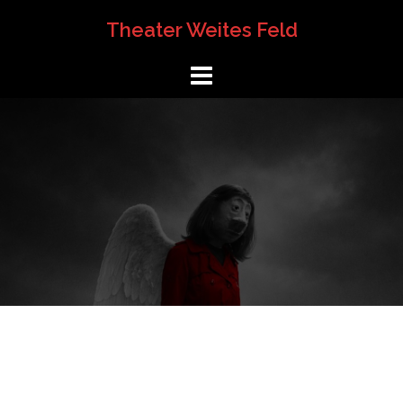
Springe
Theater Weites Feld
zum
Inhalt