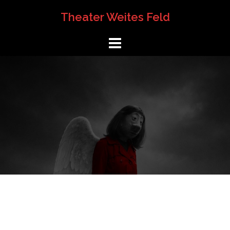
Springe
Theater Weites Feld
zum
Inhalt