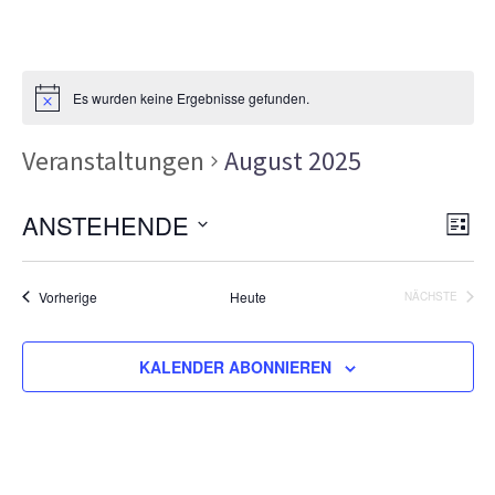
Es wurden keine Ergebnisse gefunden.
Veranstaltungen
August 2025
Ans
Ver
ANSTEHENDE
LISTE
Ans
Nav
Datum
Nav
wählen.
Veranstaltungen
Vorherige
Heute
NÄCHSTE
VERANSTA
KALENDER ABONNIEREN