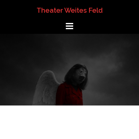
Springe
Theater Weites Feld
zum
Inhalt