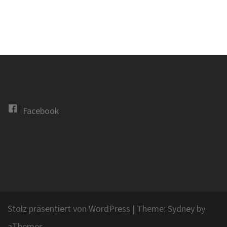
Facebook
Stolz präsentiert von WordPress
|
Theme:
Sydney
by
aThemes.