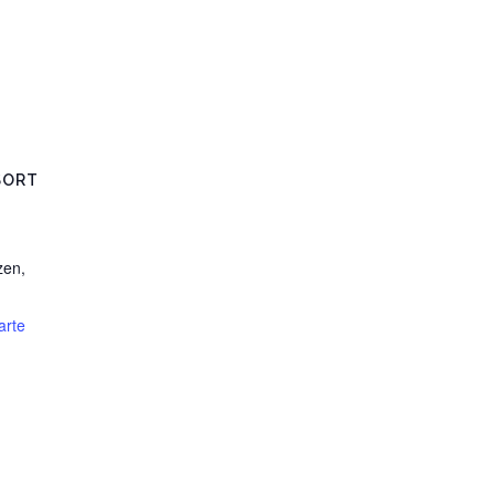
SORT
zen
,
arte