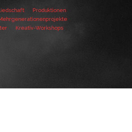
iedschaft
Produktionen
Mehrgenerationenprojekte
ter
Kreativ-Workshops