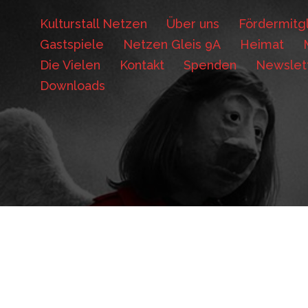
Kulturstall Netzen
Über uns
Fördermitgl
Gastspiele
Netzen Gleis 9A
Heimat
Die Vielen
Kontakt
Spenden
Newslet
Downloads