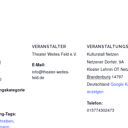
VERANSTALTER
VERANSTALTUNG
Theater Weites Feld e.V.
Kulturstall Netzen
5
Netzener Dorfstr. 9A
E-Mail:
Kloster Lehnin OT Net
info@theater-weites-
Brandenburg
14797
feld.de
0
Deutschland
Google K
ngskategorie
anzeigen
Telefon:
015774302473
ng-Tags:
chreiben
,
lmann