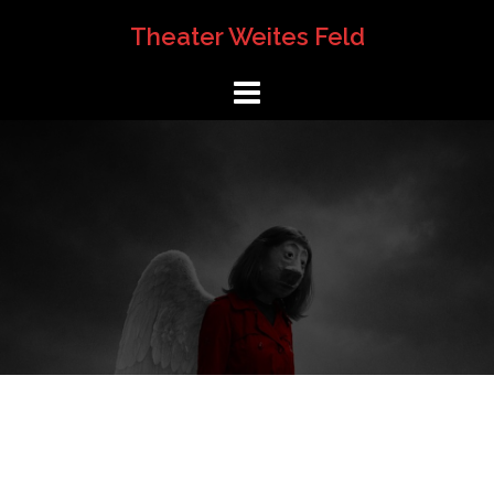
Springe
Theater Weites Feld
zum
Inhalt