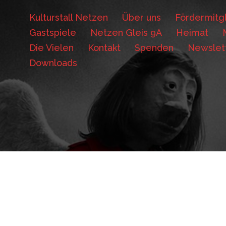
Kulturstall Netzen
Über uns
Fördermitgl
Gastspiele
Netzen Gleis 9A
Heimat
Die Vielen
Kontakt
Spenden
Newslet
Downloads