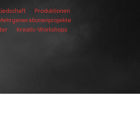
iedschaft
Produktionen
Mehrgenerationenprojekte
ter
Kreativ-Workshops