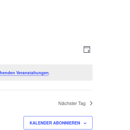
Ansichte
Veranstal
TAG
Ansichten
Navigati
Navigatio
ehenden Veranstaltungen
.
Nächster Tag
KALENDER ABONNIEREN