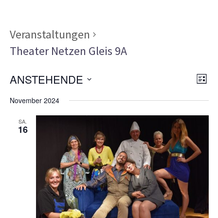
Veranstaltungen
Theater Netzen Gleis 9A
Ans
Ver
ANSTEHENDE
LISTE
Ans
Nav
Datum
Nav
November 2024
wählen.
SA.
16