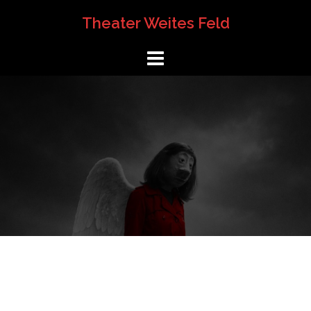
Springe
Theater Weites Feld
zum
Inhalt