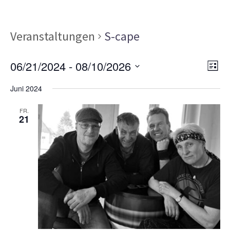
Veranstaltungen
S-cape
Ans
Ver
06/21/2024
 - 
08/10/2026
LISTE
Ans
Nav
Datum
Nav
Juni 2024
wählen.
FR.
21