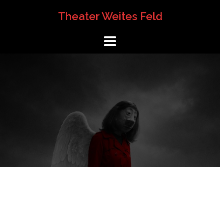
Springe
Theater Weites Feld
zum
Inhalt