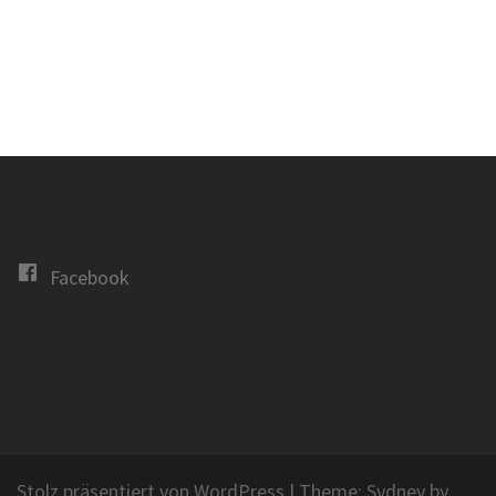
Facebook
Stolz präsentiert von WordPress
|
Theme:
Sydney
by