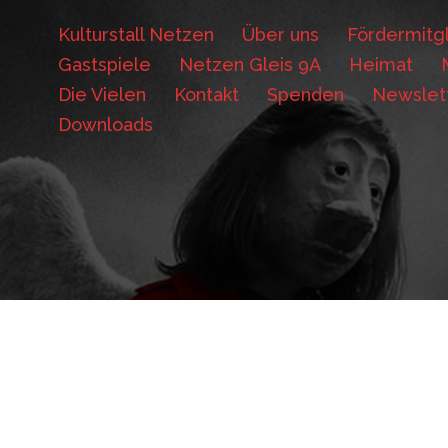
Kulturstall Netzen
Über uns
Fördermitgl
Gastspiele
Netzen Gleis 9A
Heimat
Die Vielen
Kontakt
Spenden
Newslet
Downloads