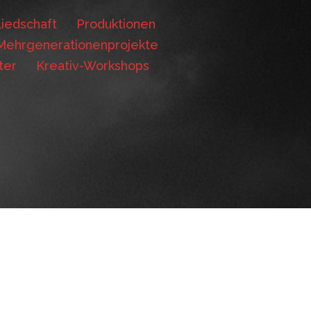
iedschaft
Produktionen
Mehrgenerationenprojekte
ter
Kreativ-Workshops