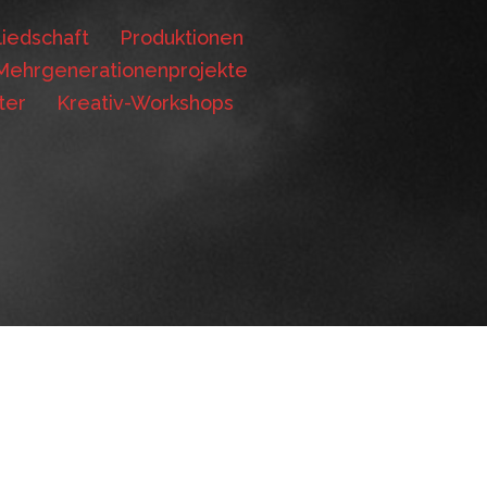
iedschaft
Produktionen
Mehrgenerationenprojekte
ter
Kreativ-Workshops