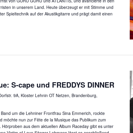
itarrist von GURU GURU und ATLANTIS, und avancierte in den
rristen in unserem Land. Heute überzeugt er mit Stimme und
ter Spieltechnik auf der Akustikgitarre und prägt damit einen
que: S-cape und FREDDYS DINNER
orfstr. 9A, Kloster Lehnin OT Netzen, Brandenburg,
e Band um die Lehniner Frontfrau Sina Emmerich, rockte
und möchte nun zur Fête de la Musique das Publikum zum
. Hörproben aus dem aktuellen Album Raceday gibt es unter
pe Victim of Love Sänger Lehmann lässt es anschließend