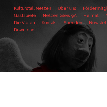
Kulturstall Netzen
Über uns
Fördermitgl
Gastspiele
Netzen Gleis 9A
Heimat
Die Vielen
Kontakt
Spenden
Newslet
Downloads