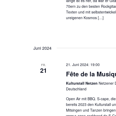
lange ist es her, da war er G
70ern zu den besten Rockgita
Texten und mit selbstentwickel
ureigenen Kosmos […]
Juni 2024
21. Juni 2024: 19:00
FR.
21
Fête de la Musi
Kulturstall Netzen
Netzener D
Deutschland
Open Air mit BBQ. S-cape, di
bereits 2023 den Kulturstall 
Mitsingen und Tanzen bringen
www.s-cape-rockband.de S-Ca