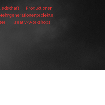
iedschaft
Produktionen
Mehrgenerationenprojekte
ter
Kreativ-Workshops