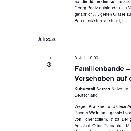
auf die Bühne des Kulturstalls
Georg Peetz entstanden. Im V
gefährlich, … gehen Gläser z
Bananenkisten versteckt, […]
Juli 2026
3. Juli: 19:00
FR.
3
Familienbande – 
Verschoben auf d
Kulturstall Netzen
Netzener D
Deutschland
Wegen Krankheit wird diese A
Renate Weilmann, gespielt vo
von Hohenzollern, ist tot. Der
Aussicht: Ottos Diamanten. Ma