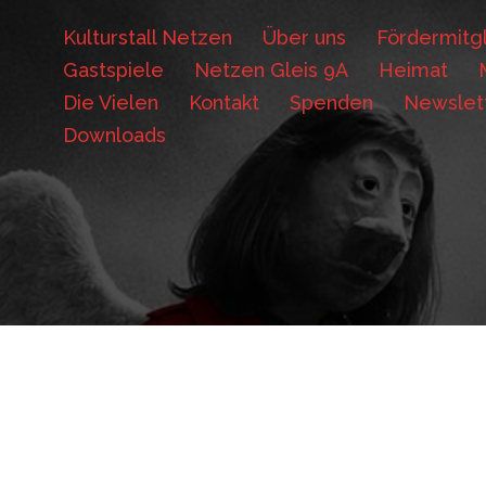
Kulturstall Netzen
Über uns
Fördermitgl
Gastspiele
Netzen Gleis 9A
Heimat
Die Vielen
Kontakt
Spenden
Newslet
Downloads